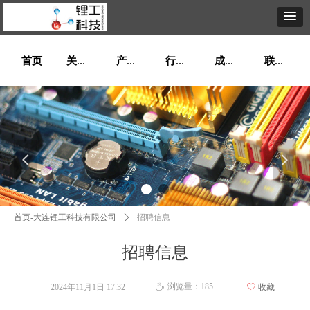
首页
关于我们
产品展示
行业资讯
成功案例
联系我们
넳
넲
首页-大连锂工科技有限公司
ꄲ
招聘信息
招聘信息
浏览量：
185
2024年11月1日
17:32
ꄀ
收藏
ꄘ