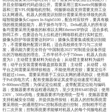
并且全部编程代码必须公开。需要采用三套Kinetix伺服驱动
器和三套VPL伺服电机控制。伺服驱动器支持需要支持工业
以太网通讯。机器人的视觉识别部分需要采用全球领先的高
端智能摄像头Cognex In-Sight5100，配合对应软件，要具有极
强的视觉捕捉能力，易于操作与学习。Delta机器人的所有设
备均需要采用无修改的标准以太网Ethernet/IP协议，适合多机
协同工作，也要适合与上位机进行网络联机进行实时监控。
摄像头防护等级需要达到IP51；摄像头需要集成视觉识别能
力，不需要额外配置计算机；适合高校师生学习与二次研
发，通讯能力要完全符合“中国制造2025”对制造业设备所提
出的万物相连的理念。工作半径不小于750mm；机器人自由
度为3；主动臂主要材料为铝合金；从动臂主要材料为碳纤
维；动平台安装需要有吸盘抓取装置；主动臂，从动臂，动
平台之间需要采用球铰相连，不能使用虎克铰；重复定位不
得超过±1mm。需要采用基于工业以太网的通讯协议；使用基
于PoE供电方式；配有变频器保证其皮带运动速度可满足
0~800mm/s范围；为保证定位精度，皮带配置定位轮与编码
器；变频器要求有远程通讯能力，至少支持RS485协议；使用
230V，50Hz供电；变频器要求均使用统一型号；变频器需要
支持机械安全功能，并提供急停按钮；机器人的控制系统需
要采用统一的通用型PAC控制系统进行控制，控制程序可进
行二次开发；控制系统要求能够对机器人的每个伺服电机进