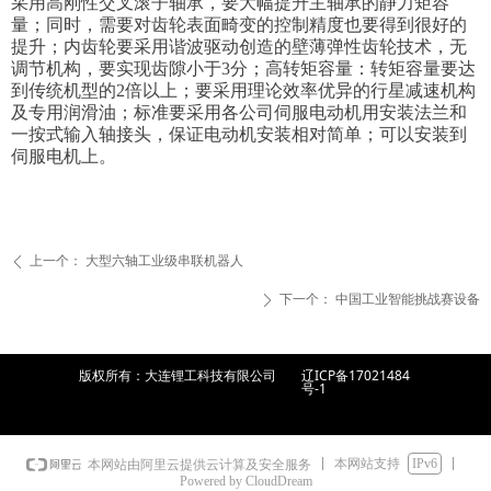
采用高刚性交叉滚子轴承，要大幅提升主轴承的静力矩容
量；同时，需要对齿轮表面畸变的控制精度也要得到很好的
提升；内齿轮要采用谐波驱动创造的壁薄弹性齿轮技术，无
调节机构，要实现齿隙小于3分；高转矩容量：转矩容量要达
到传统机型的2倍以上；要采用理论效率优异的行星减速机构
及专用润滑油；标准要采用各公司伺服电动机用安装法兰和
一按式输入轴接头，保证电动机安装相对简单；可以安装到
伺服电机上。
上一个：
大型六轴工业级串联机器人
ꄴ
下一个：
中国工业智能挑战赛设备
ꄲ
版权所有：大连锂工科技有限公司
辽ICP备17021484
号-1
本网站支持
IPv6
本网站由阿里云提供云计算及安全服务
Powered by CloudDream