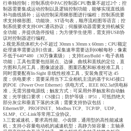
行单独控制；控制系统中PAC控制器CPU数量不超过2个；控
制器需要集成运动控制以及逻辑控制功能，能够实现直线插
补与曲线插补；运动控制采用梯形图进行编程；控制系统要
求支持梯形图、功能块、ST语句表，顺序流程图等语言；控
制系统要求支持OPC通讯协议；伺服驱动器需要支持机械安
全功能，并提供急停按钮；为方便学生使用，需支持USB协
议对控制器进行编程。
2.视觉系统体积大小不超过 30mm x 30mm x 60mm；CPU额定
处理速率需要达到1倍速。采集速率需要达到60帧每秒；像素
不低于640*480 （30万像素级）；支持EasyBuild + 电子表格
功能；工具包需要包括斑点、边缘、曲线和直线的定位，直
方图和几何工具，图像滤波器、图案匹配和标准校准工具；
同时需要配有In-Sight 非线性校准工具，安装角度可达 45
度；供电要求：需要采用当下工业相机主流的基于RJ45接口
的POE（Power Over Ethernet）供电方式，IEEE 802.3af供电标
准，无需另接电源线；触发方式：可采用外界触发和自动触
发；光学接口要求：CS接口；防护等级：IP51，可抵挡绝大
部分灰尘和垂直下落的水滴；需要支持协议包括：
Ethernet/IP、PROFINET、Modbus TCP、TCP/IP、UDP、
SLMP、CC-Link等常用工业协议。
3.三套减速机，要求高性能、小齿隙，通用型的高性能减速
机；支持小容量电动机的减速机型；高静力矩容量：主轴承